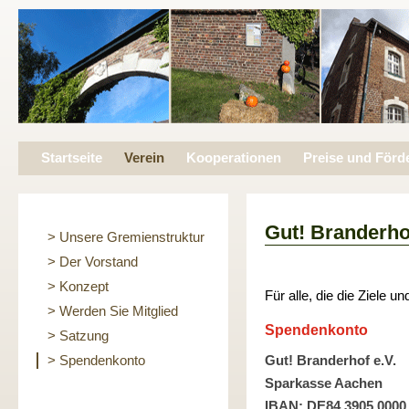
Startseite
Verein
Kooperationen
Preise und Förd
Gut! Branderhof
> Unsere Gremienstruktur
> Der Vorstand
> Konzept
Für alle, die die Ziele 
> Werden Sie Mitglied
Spendenkonto
> Satzung
Gut! Branderhof e.V.
> Spendenkonto
Sparkasse Aachen
IBAN: DE84 3905 0000 